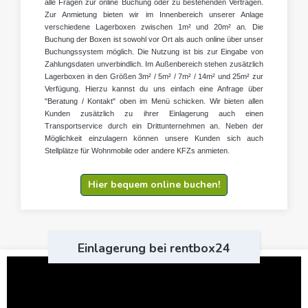
alle Fragen zur online Buchung oder zu bestehenden Verträgen.
Zur Anmietung bieten wir im Innenbereich unserer Anlage
verschiedene Lagerboxen zwischen 1m² und 20m² an. Die
Buchung der Boxen ist sowohl vor Ort als auch online über unser
Buchungssystem möglich. Die Nutzung ist bis zur Eingabe von
Zahlungsdaten unverbindlich. Im Außenbereich stehen zusätzlich
Lagerboxen in den Größen 3m² / 5m² / 7m² / 14m² und 25m² zur
Verfügung. Hierzu kannst du uns einfach eine Anfrage über
"Beratung / Kontakt" oben im Menü schicken. Wir bieten allen
Kunden zusätzlich zu ihrer Einlagerung auch einen
Transportservice durch ein Drittunternehmen an. Neben der
Möglichkeit einzulagern können unsere Kunden sich auch
Stellplätze für Wohnmobile oder andere KFZs anmieten.
Hier bequem online buchen!
Einlagerung bei rentbox24