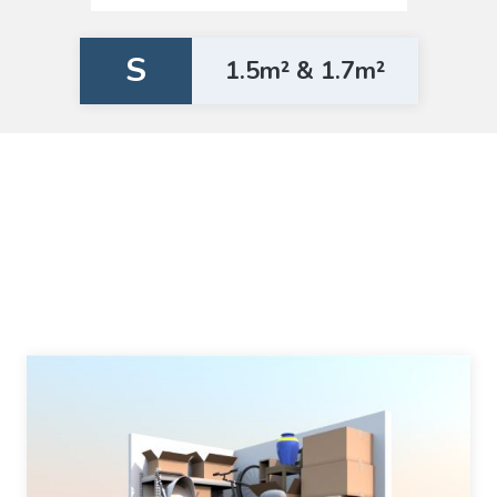
S
1.5m² & 1.7m²